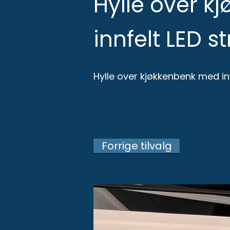
Hylle over 
innfelt LED st
Hylle over kjøkkenbenk med inn
Forrige tilvalg