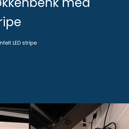
kjøkkenbenk med
ripe
felt LED stripe