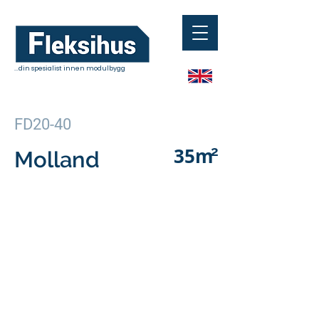
...din spesialist innen modulbygg
FD20-40
35
m
2
Molland